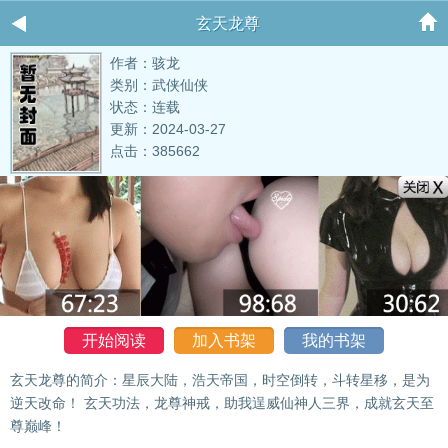
玄天龙尊
作者：骇龙
类别：武侠仙侠
状态：连载
更新：2024-03-27
点击：385662
开始阅读
加入书架
我的书架
玄天龙尊的简介：星辰大陆，浩天帝国，时空倒转，斗转星移，是为
逆天改命！ 玄天功法，龙尊神戒，助我逞威仙神人三界，成就玄天至
尊巅峰！