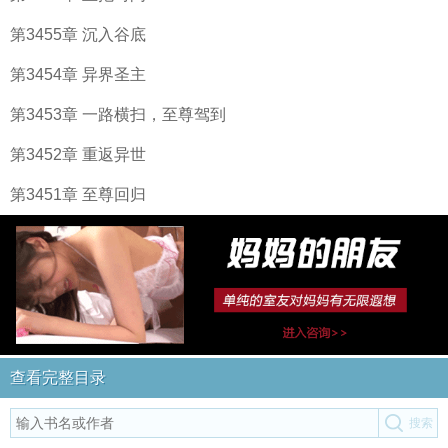
第3455章 沉入谷底
第3454章 异界圣主
第3453章 一路横扫，至尊驾到
第3452章 重返异世
第3451章 至尊回归
查看完整目录