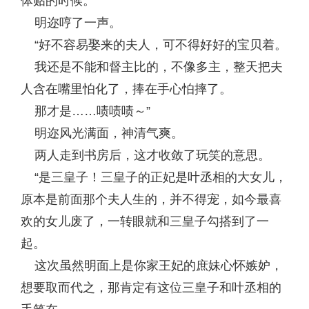
体贴的时候。”
明迩哼了一声。
“好不容易娶来的夫人，可不得好好的宝贝着。
我还是不能和督主比的，不像多主，整天把夫
人含在嘴里怕化了，捧在手心怕摔了。
那才是……啧啧啧～”
明迩风光满面，神清气爽。
两人走到书房后，这才收敛了玩笑的意思。
“是三皇子！三皇子的正妃是叶丞相的大女儿，
原本是前面那个夫人生的，并不得宠，如今最喜
欢的女儿废了，一转眼就和三皇子勾搭到了一
起。
这次虽然明面上是你家王妃的庶妹心怀嫉妒，
想要取而代之，那肯定有这位三皇子和叶丞相的