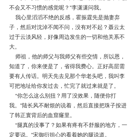
不会又不习惯的感觉呢？”李潇潇问我。
我心里滔滔不绝的反感，霍振霆先是抛妻弃
子，然后对沈淖不闻不问，没有对不起？聂云太
过于云淡风轻，好像周边发生的一切和他关系不
大。
师祖，他的师父与我师父有些交情，所以恩，
知道了，你来便是了，省得我费心。正好高层需
要有人传话。明天先去见那个华老头吧，我叫李
可把地址给你发过去，忙完了就过来就是了。
“你怎么这么别扭？用了没效果，随便你打
我。”陆长风不耐烦的说着，然后直接把珠子按进
了韩正寰背后的血窟窿里。
“腿真的没事了？如果有疼有不舒服的地方，一
定要说。”宋御衍担心的看着她的腿说道。