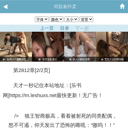
周翦秦怀柔
上一页
目录
下一页
第2812章[2/2页]
天才一秒记住本站地址：[乐书
网]https://m.leshuxs.net最快更新！无广告！
/> 狼王智商极高，看着被射死的同类配偶，
怒不可遏，仰天发出了恐怖的嘶吼：“嗷呜！！”