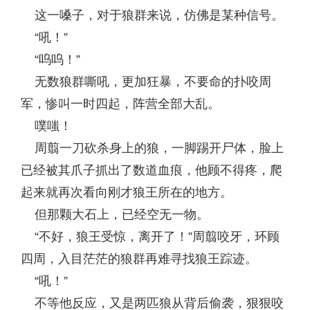
这一嗓子，对于狼群来说，仿佛是某种信号。
“吼！”
“呜呜！”
无数狼群嘶吼，更加狂暴，不要命的扑咬周
军，惨叫一时四起，阵营全部大乱。
噗嗤！
周翦一刀砍杀身上的狼，一脚踢开尸体，脸上
已经被其爪子抓出了数道血痕，他顾不得疼，爬
起来就再次看向刚才狼王所在的地方。
但那颗大石上，已经空无一物。
“不好，狼王受惊，离开了！”周翦咬牙，环顾
四周，入目茫茫的狼群再难寻找狼王踪迹。
“吼！”
不等他反应，又是两匹狼从背后偷袭，狠狠咬