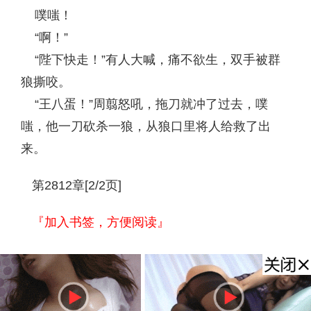
噗嗤！
“啊！”
“陛下快走！”有人大喊，痛不欲生，双手被群
狼撕咬。
“王八蛋！”周翦怒吼，拖刀就冲了过去，噗
嗤，他一刀砍杀一狼，从狼口里将人给救了出
来。
第2812章[2/2页]
『加入书签，方便阅读』