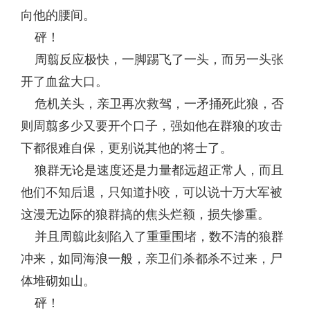
向他的腰间。
砰！
周翦反应极快，一脚踢飞了一头，而另一头张
开了血盆大口。
危机关头，亲卫再次救驾，一矛捅死此狼，否
则周翦多少又要开个口子，强如他在群狼的攻击
下都很难自保，更别说其他的将士了。
狼群无论是速度还是力量都远超正常人，而且
他们不知后退，只知道扑咬，可以说十万大军被
这漫无边际的狼群搞的焦头烂额，损失惨重。
并且周翦此刻陷入了重重围堵，数不清的狼群
冲来，如同海浪一般，亲卫们杀都杀不过来，尸
体堆砌如山。
砰！