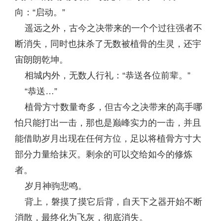
向：“启动。”
遥远之外，古今之决带来的一个个过往强者不
断消失，同时也抹杀了无数被植骨的生灵，还宇
宙朗朗乾坤。
相城内外，无数人行礼：“恭送各位前辈。”
“恭送…”
植骨方寸数量奇多，但古今之决带来的高手哪
怕只能打出一击，那也是巅峰实力的一击，并且
能借助岁月出现在任何方位，足以将植骨方寸大
部分力量给抹灭。剩余的可以交给如今的修炼
者。
岁月神驹悲鸣。
背上，磐摸了摸它后背，自天下之器开始不断
消散，最终化为飞灰，彻底消失。