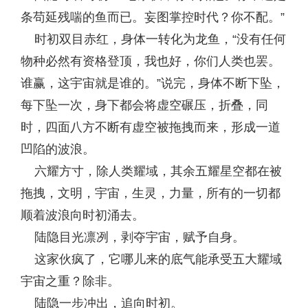
条苟延残喘的鱼而已。妄图掌控时代？你不配。”
时初双目赤红，身体一转化为龙鱼，“没有任何
物种必然有资格登顶，我也好，你们人类也罢。
谁赢，这宇宙就是谁的。”说完，身体不断下坠，
每下坠一次，身下都会将虚空碾压，折叠，同
时，四面八方不断有虚空被拖拽而来，形成一道
凹陷的波浪。
六耀方寸，除人类耀域，其余五耀星空都在被
拖拽，文明，宇宙，生灵，力量，所有的一切都
顺着波浪向时初涌去。
陆隐目光凛冽，剥夺宇宙，赋予自身。
这家伙疯了，它哪儿来的底气能承受五大耀域
宇宙之重？除非。
陆隐一步冲出，追向时初。