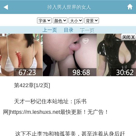
掉入男人世界的女人
上一页
目录
下一页
第422章[1/2页]
天才一秒记住本站地址：[乐书
网]https://m.leshuxs.net最快更新！无广告！
这下不止李?b和独孤英美，甚至连着从身后赶