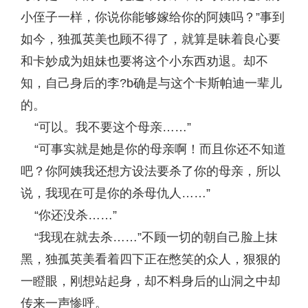
小侄子一样，你说你能够嫁给你的阿姨吗？”事到
如今，独孤英美也顾不得了，就算是昧着良心要
和卡妙成为姐妹也要将这个小东西劝退。却不
知，自己身后的李?b确是与这个卡斯帕迪一辈儿
的。
“可以。我不要这个母亲……”
“可事实就是她是你的母亲啊！而且你还不知道
吧？你阿姨我还想方设法要杀了你的母亲，所以
说，我现在可是你的杀母仇人……”
“你还没杀……”
“我现在就去杀……”不顾一切的朝自己脸上抹
黑，独孤英美看着四下正在憋笑的众人，狠狠的
一瞪眼，刚想站起身，却不料身后的山洞之中却
传来一声惨呼。